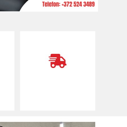
käigukastide remont
Mootorite ja
Mootorite ja
käigukastide remont