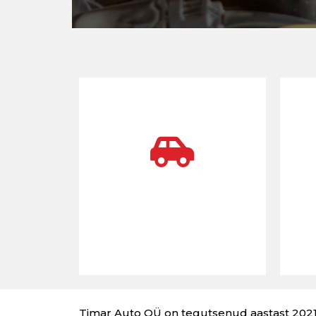
Hooldustööd
Autode hooldustööd
ja remont
Timar Auto OÜ on tegutsenud aastast 2021