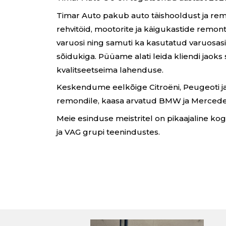
Timar Auto pakub auto täishooldust ja remo
rehvitöid, mootorite ja käigukastide remont
varuosi ning samuti ka kasutatud varuosas
sõidukiga. Püüame alati leida kliendi jaoks
kvalitseetseima lahenduse.
Keskendume eelkõige Citroëni, Peugeoti j
remondile, kaasa arvatud BMW ja Merced
Meie esinduse meistritel on pikaajaline k
ja VAG grupi teenindustes.