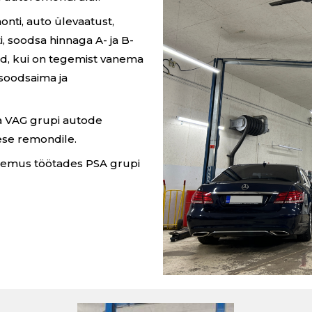
nti, auto ülevaatust,
i, soodsa hinnaga A- ja B-
id, kui on tegemist vanema
 soodsaima ja
a VAG grupi autode
ese remondile.
ogemus töötades PSA grupi